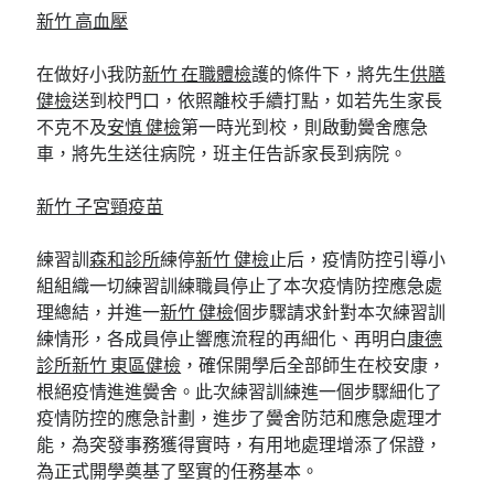
新竹 高血壓
在做好小我防
新竹 在職體檢
護的條件下，將先生
供膳
健檢
送到校門口，依照離校手續打點，如若先生家長
不克不及
安慎 健檢
第一時光到校，則啟動黌舍應急
車，將先生送往病院，班主任告訴家長到病院。
新竹 子宮頸疫苗
練習訓
森和診所
練停
新竹 健檢
止后，疫情防控引導小
組組織一切練習訓練職員停止了本次疫情防控應急處
理總結，并進一
新竹 健檢
個步驟請求針對本次練習訓
練情形，各成員停止響應流程的再細化、再明白
康德
診所
新竹 東區健檢
，確保開學后全部師生在校安康，
根絕疫情進進黌舍。此次練習訓練進一個步驟細化了
疫情防控的應急計劃，進步了黌舍防范和應急處理才
能，為突發事務獲得實時，有用地處理增添了保證，
為正式開學奠基了堅實的任務基本。