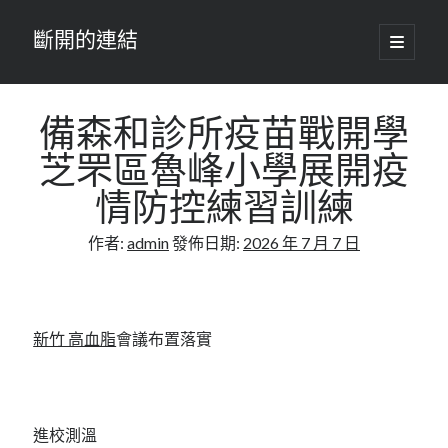
斷開的連結
開
啟
主
要
選
單
備森和診所疫苗戰開學
芝罘區魯峰小學展開疫
情防控練習訓練
作者:
admin
發佈日期:
2026 年 7 月 7 日
新竹 高血脂
會議布置落實
進校測溫