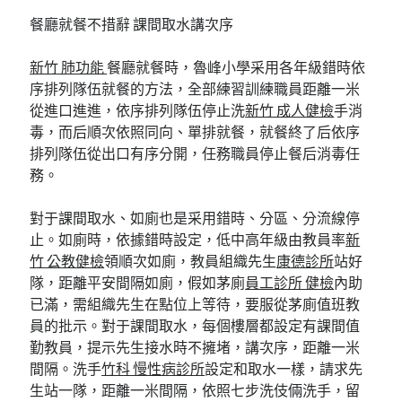
餐廳就餐不措辭 課間取水講次序
新竹 肺功能
餐廳就餐時，魯峰小學采用各年級錯時依
序排列隊伍就餐的方法，全部練習訓練職員距離一米
從進口進進，依序排列隊伍停止洗
新竹 成人健檢
手消
毒，而后順次依照同向、單排就餐，就餐終了后依序
排列隊伍從出口有序分開，任務職員停止餐后消毒任
務。
對于課間取水、如廁也是采用錯時、分區、分流線停
止。如廁時，依據錯時設定，低中高年級由教員率
新
竹 公教健檢
領順次如廁，教員組織先生
康德診所
站好
隊，距離平安間隔如廁，假如茅廁
員工診所 健檢
內助
已滿，需組織先生在點位上等待，要服從茅廁值班教
員的批示。對于課間取水，每個樓層都設定有課間值
勤教員，提示先生接水時不擁堵，講次序，距離一米
間隔。洗手
竹科 慢性病診所
設定和取水一樣，請求先
生站一隊，距離一米間隔，依照七步洗伎倆洗手，留