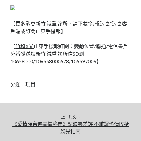
【更多消息
新竹 減重 診所
，請下載”海報消息”消息客
戶端或訂閱山東手機報】
【
竹科X光
山東手機報訂閱：變動位置/聯通/電信譽戶
分辨發送短
新竹 減重 診所
信SD到
10658000/106558000678/106597009】
分類:
項目
上一篇文章
《愛情時台包養價格間》點映零差評 不雅眾熱情收拾
脫光指南