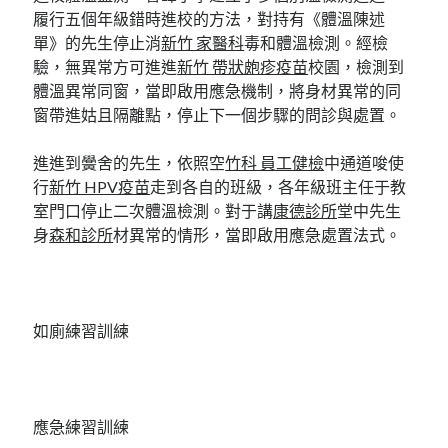
履行五個年級錯時進校的方法，對持有《體溫陳述
單》的先生停止消
新竹 家醫科
毒和體溫檢測。經檢
驗，無異常方可進進
新竹 帶狀皰疹疫苗
校園，檢測到
體溫異常同窗，當即啟用應急機制，將身材異常的同
窗帶進姑且隔離點，停止下一個步驟的問診與處置。
進進到黌舍的先生，依照空
竹科 員工健檢
中通道唆使
行
新竹 HPV疫苗
走到各自的班級，各年級班主任于教
室門口停止二次體溫檢測。對于講
康德診所
堂中先生
身
森和診所
材異常的情形，當即啟用應急處置法式。
如廁練習訓練
應急練習訓練