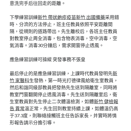
意洗完手后往回走的距離。
下學練習訓練
新竹 帶狀皰疹疫苗
新竹 出國備藥
采用錯
時、分流的方法停止，班主任教員依照平安距離間
隔，從規則的道路帶出。先生離校后，各班主任教員
對教室停止周全消毒，包含物表消毒，空中消毒，空
氣消毒。消毒30分鐘后，需求開窗停止透風。
應急練習訓練可操縱 突發事務不張皇
最后停止的是應急練習訓練，上課時代教員發明先
新
竹 家醫科
生發熱，第一時光打德律風給衛生室教員，
然后和諧同級部教員把發熱先生送到隔離室，同時將
教室門窗翻開停止透風消毒。先生送到隔離室后，衛
生室教員對先生停止二次體溫檢測，如體
新竹 健檢報
告 異常
溫正常，先生回到教室持續上課，如體溫仍高
于37.3度，則聯絡接觸班主任告訴家長，并實時將情
形報告請示分擔引導。