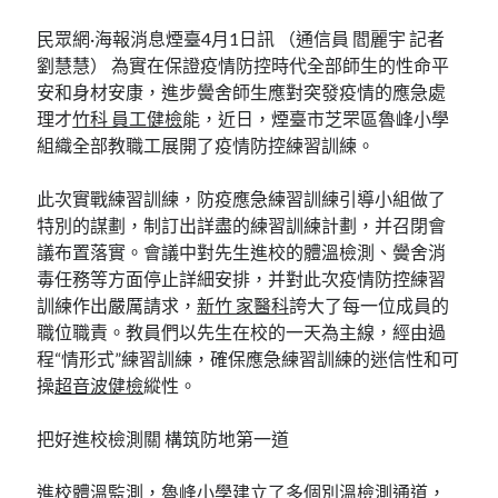
民眾網·海報消息煙臺4月1日訊 （通信員 閻麗宇 記者
劉慧慧） 為實在保證疫情防控時代全部師生的性命平
安和身材安康，進步黌舍師生應對突發疫情的應急處
理才
竹科 員工健檢
能，近日，煙臺市芝罘區魯峰小學
組織全部教職工展開了疫情防控練習訓練。
此次實戰練習訓練，防疫應急練習訓練引導小組做了
特別的謀劃，制訂出詳盡的練習訓練計劃，并召閉會
議布置落實。會議中對先生進校的體溫檢測、黌舍消
毒任務等方面停止詳細安排，并對此次疫情防控練習
訓練作出嚴厲請求，
新竹 家醫科
誇大了每一位成員的
職位職責。教員們以先生在校的一天為主線，經由過
程“情形式”練習訓練，確保應急練習訓練的迷信性和可
操
超音波健檢
縱性。
把好進校檢測關 構筑防地第一道
進校體溫監測，魯峰小學建立了多個別溫檢測通道，