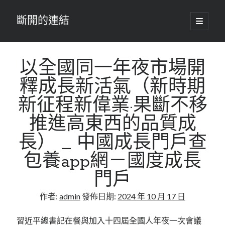
斷開的連結
開
啟
主
要
選
單
以全國同一年夜市場開
釋成長新活氣（新時期
新征程新偉業·果斷不移
推進高東西的品質成
長） _ 中國成長門戶查
包養app網－國度成長
門戶
作者:
admin
發佈日期:
2024 年 10 月 17 日
習近平總書記在餐與加入十四屆全國人年夜一次會議