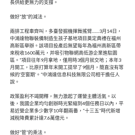
長供給更無力的支撐。
做好“放”的減法。
兩排工程車齊叫，多臺發掘機揮舞搖臂……3月14日，
中鴻達物聯裝備制造生孩子基地項目奠定典禮在福州
高新區舉辦。該項目投產后無望每年為福州高新區帶
來稅收1600萬元，并吸引物聯網高低游企業進駐園
區。“項目往年9月拿地，僅用時3個月就交地；本年3
月開工，比原打算年末開工提早了9個月，簡直沒有等
候的‘空窗期’。”中鴻達信息科技無限公司相干擔任人
說。
政策盈利不竭開釋，無力激起了運營主體活氣。以
後，我國企業均勻創辦時光緊縮到4個任務日以內，平
易近營企業多少數字10年翻兩番，“十三五”時代新增
減稅降費累計達7.6萬億元。
做好“管”的乘法。