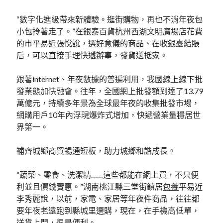
“數字化進級帶來新體驗。逛街購物，再也不消年夜包
小包拎著走了。”在銀泰百貨杭州西湖文明廣場店花費
的市平易近張悅說，選好意儀的商品、在收銀臺結賬
后，可以直接手理快遞辦事，發貨送抵家。
跟著internet、年夜數據的普遍利用，我國線上線下批
發業態加快融會。往年，全國網上批發額到達了13.79
萬億元，持續多年景為全球最年夜的收集批發市場，
網購用戶10年內浮現爆炸式增加，快遞營業量穩居世
界第一。
補齊城鄉商貿暢通短板，助力城鄉和諧成長。
“蔬菜、零食、洗潔精……這些都能在網上買，不只便
利並且價錢實惠。”湖南桃江縣三堂街鎮居
包養
平易近
李秀麗說，以前，家電、家居等年夜件商品，往往都
要年夜老遠跑到縣城里選購，現在，在手機高低單，
送貨上門，很是便利。