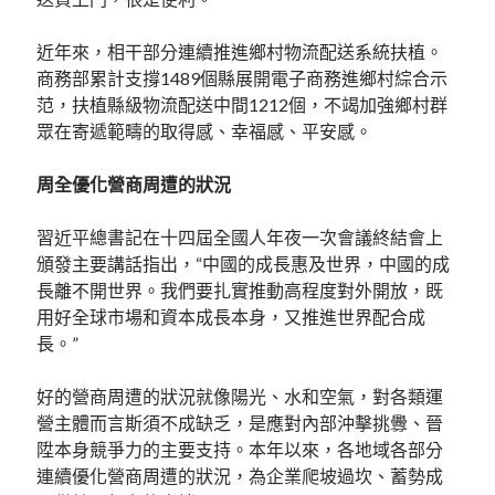
近年來，相干部分連續推進鄉村物流配送系統扶植。
商務部累計支撐1489個縣展開電子商務進鄉村綜合示
范，扶植縣級物流配送中間1212個，不竭加強鄉村群
眾在寄遞範疇的取得感、幸福感、平安感。
周全優化營商周遭的狀況
習近平總書記在十四屆全國人年夜一次會議終結會上
頒發主要講話指出，“中國的成長惠及世界，中國的成
長離不開世界。我們要扎實推動高程度對外開放，既
用好全球市場和資本成長本身，又推進世界配合成
長。”
好的營商周遭的狀況就像陽光、水和空氣，對各類運
營主體而言斯須不成缺乏，是應對內部沖擊挑釁、晉
陞本身競爭力的主要支持。本年以來，各地域各部分
連續優化營商周遭的狀況，為企業爬坡過坎、蓄勢成