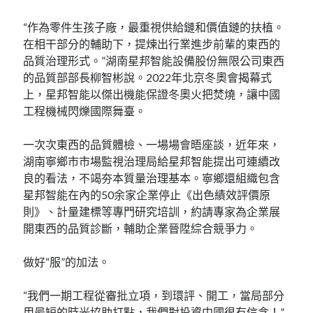
“作為零件生孩子廠，最重視供給鏈和價值鏈的扶植。
在相干部分的輔助下，提煉出行業進步前輩的東西的
品質治理形式。”湖南星邦智能設備股份無限公司東西
的品質部部長柳智彬說。2022年北京冬奧會揭幕式
上，星邦智能以傑出機能保證冬奧火把焚燒，讓中國
工程機械閃爍國際舞臺。
一次次東西的品質體檢、一場場會晤座談，近年來，
湖南寧鄉市市場監視治理局給星邦智能提出可連續改
良的看法，不竭夯本質量治理基本。寧鄉還組織包含
星邦智能在內的50余家企業停止《出色績效評價原
則》、計量建標等專門研究培訓，約請專家為企業展
開東西的品質診斷，輔助企業晉陞綜合競爭力。
做好“服”的加法。
“我們一期工程從審批立項，到環評、開工，當局部分
用最短的時光協助打點，我們對投資中國很有信念！”