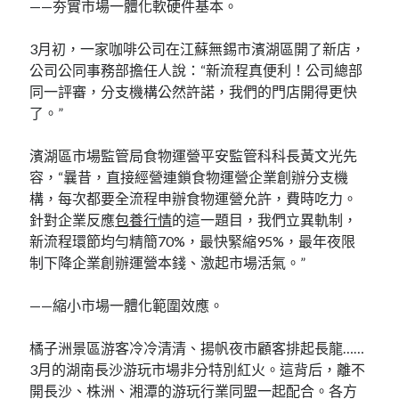
——夯實市場一體化軟硬件基本。
3月初，一家咖啡公司在江蘇無錫市濱湖區開了新店，
公司公同事務部擔任人說：“新流程真便利！公司總部
同一評審，分支機構公然許諾，我們的門店開得更快
了。”
濱湖區市場監管局食物運營平安監管科科長黃文光先
容，“曩昔，直接經營連鎖食物運營企業創辦分支機
構，每次都要全流程申辦食物運營允許，費時吃力。
針對企業反應
包養行情
的這一題目，我們立異軌制，
新流程環節均勻精簡70%，最快緊縮95%，最年夜限
制下降企業創辦運營本錢、激起市場活氣。”
——縮小市場一體化範圍效應。
橘子洲景區游客冷冷清清、揚帆夜市顧客排起長龍……
3月的湖南長沙游玩市場非分特別紅火。這背后，離不
開長沙、株洲、湘潭的游玩行業同盟一起配合。各方