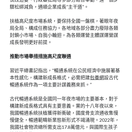
驟松綁減負，通順企業成長“主干道”。
扶植高尺度市場系統，要保持全國一盤棋，著眼年夜
局全局、構成任務協力。各地域各部分盡力廢除各類
封鎖小市場、自我小輪迴，為各類運營主體謀運營謀
成長發明更好前提。
推動市場舉措措施高尺度聯通
習近平總書記指出，“暢通系統在公民經濟中施展著基
本性感化，構建新成長格式，必需把建
包養網
設古代
暢通系統作為一項主要計謀義務來抓。”
古代暢通系統是全國同一年夜市場的主要基本，對于
構建新成長格式具有主要意義。黨的十八年夜以來，
我國暢通系統扶植獲得新衝破，國度骨支流通收集慢
慢健全，暢通範疇新業態新形式不竭涌現。2022年，
我國社會物流總所需支出17.8萬億元，與國際生孩子