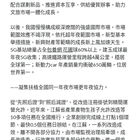
配合謀劃新品、推進資本互享、供給優質辦事，助力
文旅市場一體化成長。
以後，我國慢慢構成縱深遼闊的強盛國際市場，市場
範圍效應不竭浮現。依托超年夜範圍市場，新型基本
舉措措施、新興財產等範疇的成長新上風加速天生。
5G基站總量占全
包養網 花圃
球60%以上，建玉成球最
年夜5G收集；高速鐵路運營里程跨越4萬公里，穩居
全球第一；新動力car 年產銷量均衝破650萬輛，位居
世界第一。
——凝集扶植全國同一年夜市場更年夜協力。
從“先照后證”到“照后減證”、從改造注冊掛號到精簡運
營允許，近年來，江蘇省產業產物生孩子允許改造等
10多項任務在全國推行，企業創辦完成線上打點1個環
節、最快0.5個任務日辦結。在江蘇，一系列改造成
效，離不開各部分協力，由市場監視治理局牽頭，成
長改造委、行政審批局等多部分結合舉動，進一個步