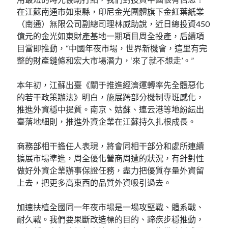
在江蘇南通市如東縣，印尼金光團體旗下金紅葉紙業
（南通）無限公司副總司理林威助說，近日總投資450
億元的金光如東財產基地一期項目周全投產，后續項
目當即推動，“中國年夜市場，世界新機會，這里有完
整的財產鏈條和宏大市場潛力，‘來了就不想走’。”
本年初，江蘇出臺《關于推進經濟運轉率先全體惡化
的若干政策辦法》明白，施展跨部分機制專班感化，
推進外資穩中提質。南京、姑蘇、連云港等地紛紜出
臺落地細則，推進外資企業在江蘇持久扎根成長。
商務部相干擔任人表現，將會同相干部分和處所連續
擴展市場準進，周全優化營商周遭的狀況，有針對性
做好外資企業辦事保證任務，盡力把優質存量外資留
上去，把更多高東西的品質外資吸引過去。
加速扶植全國同一年夜市場是一場攻堅戰、體系戰、
耐久戰。我們要果斷改造標的目的、蹄疾步穩推動，