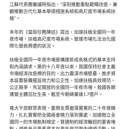
江蘇代表團審議時指出，“深刻推動重點範疇改造，兼
顧推動古代化基本舉措措施系統和高尺度市場系統扶
植”。
本年的《當局任務陳述》提出，加速扶植全國同一年
夜市場，扶植高尺度市場系統，營建市場化法治化國
際化營商周遭的狀況。
扶植全國同一年夜市場是構建新成長格式的基本支持
和內涵請求。黨的十八年夜以來，我國保持社會主義
市場經濟改造標的目的，出力肅清市場壁壘，進步資
本設置裝備擺設效力和公正性，加速扶植高效規范、
公正競爭、充足開放的全國同一年夜市場。我國各類
運營主體茁壯生長，截至今朝總量達1.7億戶。
寬大干部群眾表現，要周全貫徹落實黨的二十年夜精
力，扎扎實實把全國兩會精力落到實處，加速樹立全
國同一的市場軌制規定，買通制約經濟輪迴的要害堵
點，增進商品要素資本在更年夜范圍內通順活動，扶