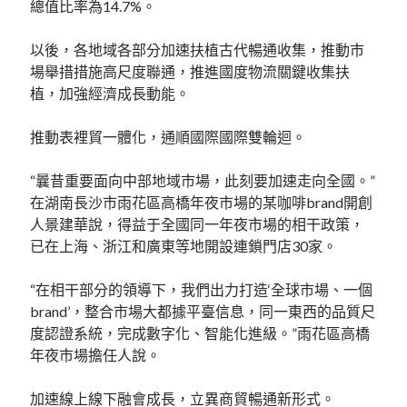
總值比率為14.7%。
以後，各地域各部分加速扶植古代暢通收集，推動市
場舉措措施高尺度聯通，推進國度物流關鍵收集扶
植，加強經濟成長動能。
推動表裡貿一體化，通順國際國際雙輪迴。
“曩昔重要面向中部地域市場，此刻要加速走向全國。”
在湖南長沙市雨花區高橋年夜市場的某咖啡brand開創
人景建華說，得益于全國同一年夜市場的相干政策，
已在上海、浙江和廣東等地開設連鎖門店30家。
“在相干部分的領導下，我們出力打造‘全球市場、一個
brand’，整合市場大都據平臺信息，同一東西的品質尺
度認證系統，完成數字化、智能化進級。”雨花區高橋
年夜市場擔任人說。
加速線上線下融會成長，立異商貿暢通新形式。