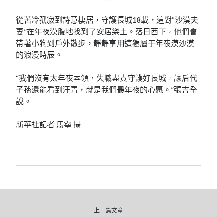
從苦冷孤寂到詩意棲居，守護長城18載，這對“沙漠夫
妻”在年夜漠腹地找到了安居樂土。落日西下，他們會
帶著小狗到戶外散步，靜靜享用這獨屬于年夜漠沙漠
的浪漫時辰。
“我們沒有太年夜本領，失職盡責守護好長城，讓后代
子孫還能看到汗青，就是我們最年夜的心愿。”張吉全
說。
新華社記者 馬寧 攝
上一篇文章