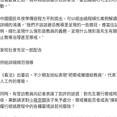
動。”
中國國民年夜學傳授程方平則提出，可以經由過程細化案例解
詳細的鴻溝。“我們不該該避忌教導里呈現的一些題目，應當往
例，細化呈現什么情形是教員的義務，呈現什么情形是先生有
止教導治理甚至懲戒。”
家校社會充足一起配合
供給詳細規范領導
《看法》出臺后，不少網友紛紜表現“把懲戒權還給教員”，代
人工作的尊敬。
同時，有受訪教員向記者表達了如許的迷惑：對先生實行懲戒
收，果斷請求對
小我空間
孩子免予處分，懲戒權能否會成為“撲
履行經過歷程中的各種窘境該若何廢除？