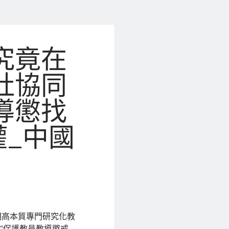
究竟在
社協同
導懲找
_中國
期高本質專門研究化教
“保護教員教導懲戒