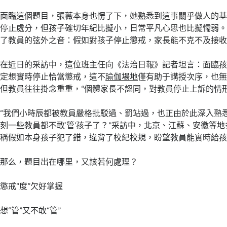
面臨這個題目，張薇本身也愣了下，她熟悉到這事關乎做人的
停止處分，但孩子確切年紀比擬小，日常平凡心思也比擬懦弱
了教員的弦外之音：假如對孩子停止懲戒，家長能不克不及接
在近日的采訪中，這位班主任向《法治日報》記者坦言：面臨
定想實時停止恰當懲戒，這不
瑜伽場地
僅有助于講授次序，也
但教員往往掛念重重，“個體家長不認同，對教員停止上訴的情
“我們小時辰都被教員嚴格批駁過、罰站過，也正由於此深入熟
刻一些教員都不敢‘管’孩子了？”采訪中，北京、江蘇、安徽等
稱假如本身孩子犯了錯，違背了校紀校規，盼望教員能實時給
那么，題目出在哪里，又該若何處理？
懲戒“度”欠好掌握
想“管”又不敢“管”