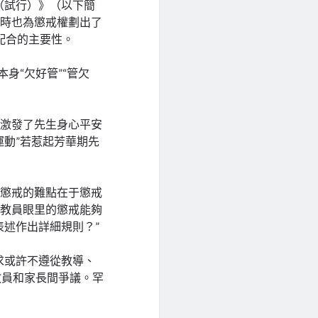
（試行）》（以下簡
同時也為懲戒權劃出了
配合的主要性。
身“欠好管”“管欠
如激發了先生身心平安
運動”若惹起芳華期先
導懲戒的難點在于懲戒
，教員眼里的懲戒能夠
表述作出詳細規則？”
求或許不遵從教導、
教員和家長間爭議。罕