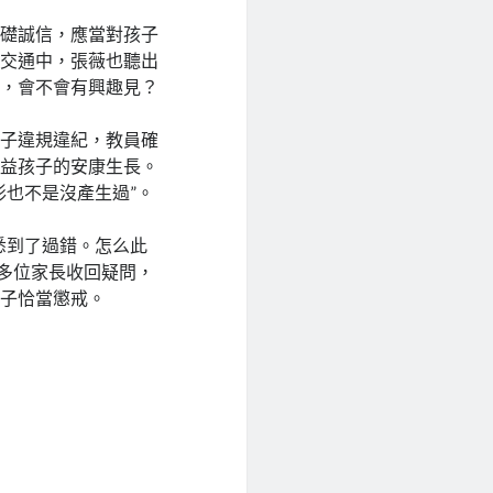
基礎誠信，應當對孩子
。交通中，張薇也聽出
收，會不會有興趣見？
孩子違規違紀，教員確
無益孩子的安康生長。
形也不是沒產生過”。
悉到了過錯。怎么此
地多位家長收回疑問，
孩子恰當懲戒。