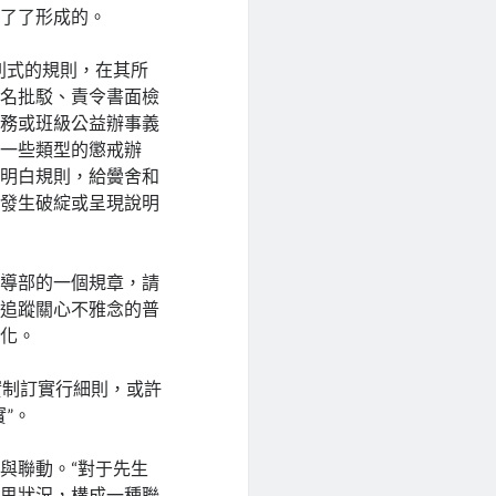
敷了了形成的。
列式的規則，在其所
點名批駁、責令書面檢
義務或班級公益辦事義
有一些類型的懲戒辦
出明白規則，給黌舍和
難發生破綻或呈現說明
教導部的一個規章，請
要追蹤關心不雅念的普
細化。
實制訂實行細則，或許
”。
與聯動。“對于先生
心思狀況，構成一種聯