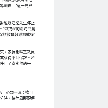
導職責。”這一光鮮
敢對違規違紀先生停止
。“懲戒權的鴻溝究竟
保護教員教導懲戒權”
管束，家長也盼望教員
懲戒權得不到保證。若
者停止了查詢拜訪采
名）心頭一沉：這可
處分時，德律風那頭傳