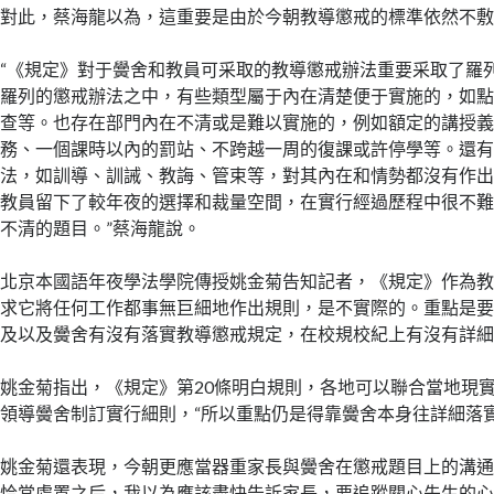
對此，蔡海龍以為，這重要是由於今朝教導懲戒的標準依然不
“《規定》對于黌舍和教員可采取的教導懲戒辦法重要采取了羅
羅列的懲戒辦法之中，有些類型屬于內在清楚便于實施的，如
查等。也存在部門內在不清或是難以實施的，例如額定的講授
務、一個課時以內的罰站、不跨越一周的復課或許停學等。還
法，如訓導、訓誡、教誨、管束等，對其內在和情勢都沒有作
教員留下了較年夜的選擇和裁量空間，在實行經過歷程中很不
不清的題目。”蔡海龍說。
北京本國語年夜學法學院傳授姚金菊告知記者，《規定》作為
求它將任何工作都事無巨細地作出規則，是不實際的。重點是
及以及黌舍有沒有落實教導懲戒規定，在校規校紀上有沒有詳
姚金菊指出，《規定》第20條明白規則，各地可以聯合當地現
領導黌舍制訂實行細則，“所以重點仍是得靠黌舍本身往詳細落實
姚金菊還表現，今朝更應當器重家長與黌舍在懲戒題目上的溝通
恰當處置之后，我以為應該盡快告訴家長，要追蹤關心先生的