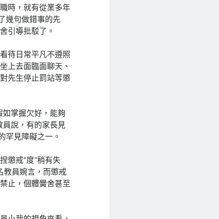
進職時，就有從業多年
駁了幾句做錯事的先
黌舍引導批駁了。
。看待日常平凡不遵照
生坐上去面臨面聊天、
會對先生停止罰站等懲
假如掌握欠好，能夠
教員說，有的家長見
權的罕見障礙之一。
捏懲戒“度”稍有失
一名教員婉言，而懲戒
用禁止，個體黌舍甚至
教員小我的視角來看，