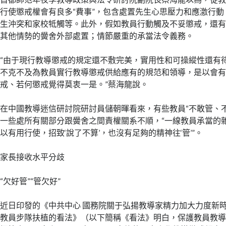
行使懲戒權會有良多“費事”，包含處置先生心思壓力和應激行
生沖突和家校牴觸等。此外，假如教員行動觸及不妥懲戒，還
其他情勢的黌舍外部處置；情節嚴重的承當法令義務。
“由于現行教導懲戒的規定還不敷完美，實用性和可操縱性還有
不克不及為教員實行教導懲戒供給應有的規范和領導，是以會
戒、若何懲戒覺得莫衷一是。”蔡海龍說。
在中國教導迷信研討院研討員儲朝暉看來，有些教員“不敢管、
一些處所有關部分跟黌舍之間責權關系不順，“一線教員承當的
以有用行使，招致‘說了不算’，也沒有足夠的精神往‘管’”。
家長接收水平分歧
“欠好管”“管欠好”
近日印發的《中共中心 國務院關于弘揚教導家精力加大力度新
教員步隊扶植的看法》（以下簡稱《看法》明白，保護教員教