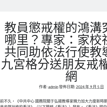
教員懲戒權的鴻溝
哪里？專家：家校
共同助依法行使教
九宮格分送朋友戒權
網
作者:
admin
發佈日期:
2024 年 9 月 5 日
前不久，《中共中心 國務院關于弘揚教導家精力加大力度新時
員步隊扶植的看法》（以下簡稱《看法》）發布。《看法》明白