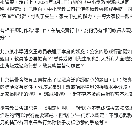
極管束。現實上，2021年3月1日實施的《中小學教導懲戒規定
稱《規定》）已明白，中小學教員可行使多種教導懲戒手腕，
“禁區”“紅線”，付與了先生、家長申述的權力，并誇大家校一起
有相干規則作為“靠山”，在講授實行中，為何仍有部門教員表現本
好”？
北京某小學語文王教員表達了本身的迷惑：公道的懲戒行動假
題目，教員能否要擔責？“暫停或限制先生餐與加入所有人全體
生背叛或過激行動，教員應當若何處置？
北京某黌舍教員馬慧提出了民眾廣泛追蹤關心的題目，即：教
的標準沒有定性，分歧家長對于懲戒
講座場地
的接收水平分歧
是家長眼里的體罰。“懲戒和體罰，能不克不及經由過程客不雅
還有教員告知記者，《規定》規則，對“居心不完成講授義務請
治理的”可以實行需要懲戒，但“居心”一詞難以斷定，不難惹起
見的情形有因家長私行免除孩子功課激發的爭議等。