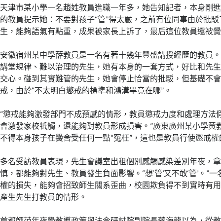
天津市某小學一名趙姓教員進職一年多，她告知記者，本身剛
的教員提示她：不要對孩子“管”得太嚴，之前有位同事由於批
生，能夠語氣有點重，成果被家長上訴了，最后這位教員還被
安徽宿州某中學薛教員是一名有著十幾年豐盛講授經歷的教員
講堂規律、難以治理的先生，她有本身的一套方式，好比和先
交心。碰到其實難管的先生，她會停止恰當的批駁，但基礎不
戒，由於“不太明白懲戒的標準和鴻溝畢竟在哪”。
“懲戒能夠激發部門不成預感的情形，教員懲戒力度和處理方法
會激發家校牴觸，還能夠對教員形成損害。”廣東廣州某小學黃
不得本身孩子在黌舍受任何一點“冤枉”，這也是教員行使懲戒
多名受訪教員表現，先生
會議室出租
個別感觸感染差別年夜，拿
慎，都能夠對先生、教員發生負面影響。“想‘管’又不敢‘管’。”
權的損失，能夠會招致師生關系歪曲，校園欺負得不到實時有
產生先生打教員的情形。
首都師范年夜學教導政策與法令研討院副院長蔡海龍以為，從