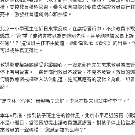
權，支撐教員積極管束。黌舍和有關部分要依法保證教員實行教
亮相，激發社會追蹤關心和熱議。
北京一小學班主任近日來電反應，在講授實行中，不少教員不
懲戒，“管”重了能夠會被以為是體罰先生，甚至能夠被家長上訴
在哪里？”這位班主任不由問道，她盼望跟著《看法》的出臺，“
可以或許真正落地。
教導懲戒權話題備受追蹤關心，一邊是部門先生需求教員嚴厲
停止有用管束，一邊是部門教員不敢管、不克不及管，教員的
何將教導懲戒權歸入法治軌道，施展其應有的感化？為此，記
訪。
“是李沐（假名）母親嗎？您好，李沐在期末測試中作弊了。”
本年6月底，接到孩子班主任的德律風，北京市平易近張薇（假
不是小題目。當張薇想提出讓教員嚴厲處置、對孩子停止恰當
來教員的一聲輕嘆：“您感到該怎么辦？”