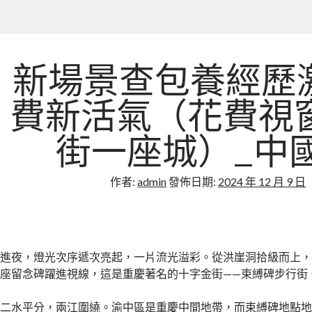
新場景查包養經歷
費新活氣（花費視窗
街一座城）_中
作者:
admin
發佈日期:
2024 年 12 月 9 日
進夜，燈光次序遞次亮起，一片流光溢彩。從洪崖洞拾級而上
座留念碑躍進視線，這是重慶著名的十字金街——束縛碑步行街
二水平分，兩江圍繞。渝中區是重慶中間地帶，而束縛碑地點