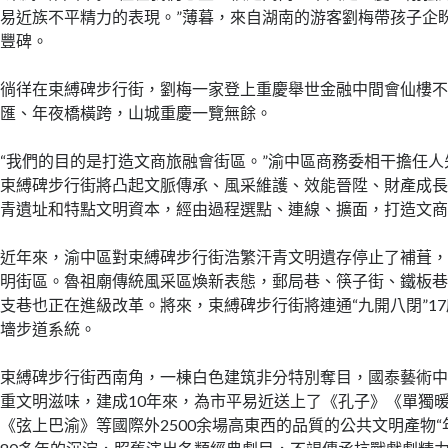
易近族不平精力的表現。”薄暮，來自湖南的游客劉梅帶孩子企
豐碑。
徜徉在束縛碑步行街，劉梅一家登上重慶舉世金融中間會仙樓
匯、年夜橋橫跨，山城重慶一覽無餘。
“我們的目的是打造文商旅融會街區。”渝中區商務委相干擔任
束縛碑步行街將凸起文脈傳承、風采維護、效能晉陞、財產成
青遺址和特點文明資本，經由過程選點、連線、擴面，打造文
近年來，渝中區對束縛碑步行街浩繁汗青文明遺存停止了補葺
明街區。魯祖廟傳統風采區煥新表態，郵局巷、筷子街、鐵板
支巷也正在進級改革。將來，束縛碑步行街將連通“九開八閉”1
墻步道系統。
束縛碑步行街西南角，一棟白色建筑非分特別奪目，國泰藝術
重文明滋味，建成10年來，為市平易近送上了《孔子》《單獨
《弦上巴渝》等國際外2500余場高東西的品質的公共文明產物“