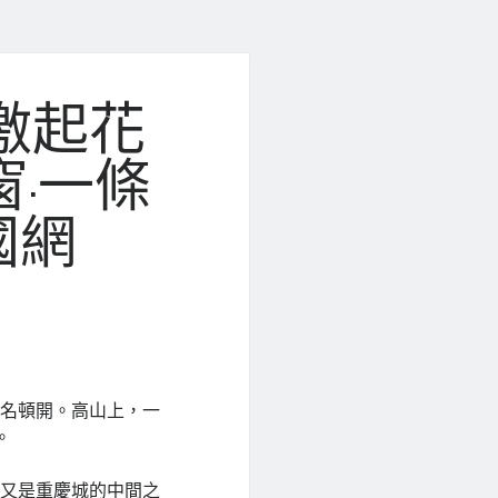
激起花
·一條
國網
，名頓開。高山上，一
。
地又是重慶城的中間之