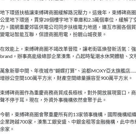
地下環道扶植讓束縛碑商圈緩解路況壓力。這幾年，束縛碑商圈建
公里地下環道，貫穿28個樓宇地下車庫和2.3萬個車位，緩解了
力。國網重慶郊區供電公司同步扶植電力地道，連互市圈各個
變電站智能互聯，保證商圈用電，扮靚山城夜景。
在效能上，束縛碑商圈不竭改革晉陞，讓老街區煥發新活氣：
brand，辦事高能級總部企業湊集，凸起時髦潮水休閑體驗、文
萬象新華中間、年夜城市“蝴蝶打算”、渝都MOXY亞太旗艦店…
增辦公空間100萬平方米，財產空間總量擴容至900萬平方米。
束縛碑商圈作為重慶商務商貿成長極核，對外開放展現窗口，
聲不停于耳。現在，外資外事機構依然會聚于此。
今朝，束縛碑商圈會聚重慶所有的13家領事機構，國際機構組織
企業跨越700家，湊集工銀安盛、中銀金租等金融機構，此中市級
余家。