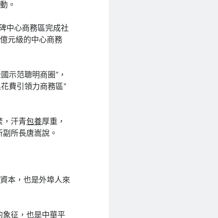
運動。
束縛碑中心商務區完成社
千億元級的中心商務
全國示范聰明商圈”，
具花費引領力商務區”
繁，汗青
包養
厚重，
所副所長唐嵩說。
玩資本，也是外埠人來
的象征，也是中華平