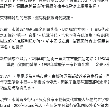
置身碑下，抬眼看往，束縛碑高27.5米，邊長2.55米，碑內連
達碑頂，“國民束縛留念碑”幾個年夜字在碑身上熠熠生輝。
束縛碑背后的故事，還得從抗戰時代說起。
以前，束縛碑地點街區名叫督郵街，因地處市中間，明清時代
之無愧的“第一年夜街”。抗戰時代，浩繁企業在此湊集。抗克
樹立起“抗克服利紀功碑”。新中國成立后，街區因碑身上“國民
得名。
包養網
新中國成立以后，束縛碑貿易街一直走在重慶貿易前沿：1950
——重慶百貨開門營業，1989年重慶第一家外資企業——金夫人
1997年，重慶成為直轄市后，束縛碑貿易街被改革為步行街，
年夜型購物中間——年夜城市停業，開啟了重慶甚至西部城市商
領重慶時髦與潮水。
現在，束縛碑步行街不只有多家承載著幾代重慶人記憶的老字
brand、200個brand首店，有日常平凡舉行會聚國際外著名鐘表