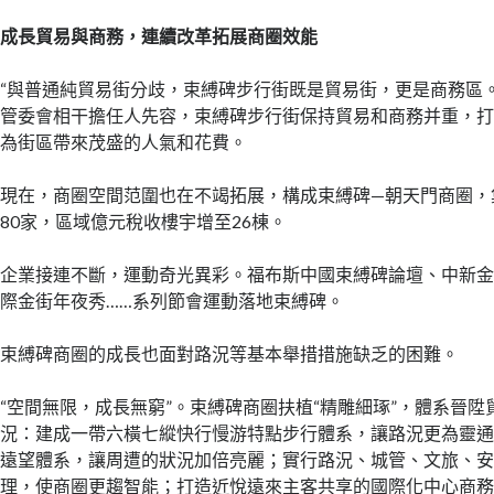
成長貿易與商務，連續改革拓展商圈效能
“與普通純貿易街分歧，束縛碑步行街既是貿易街，更是商務區
管委會相干擔任人先容，束縛碑步行街保持貿易和商務并重，
為街區帶來茂盛的人氣和花費。
現在，商圈空間范圍也在不竭拓展，構成束縛碑—朝天門商圈，集
80家，區域億元稅收樓宇增至26棟。
企業接連不斷，運動奇光異彩。福布斯中國束縛碑論壇、中新金
際金街年夜秀……系列節會運動落地束縛碑。
束縛碑商圈的成長也面對路況等基本舉措措施缺乏的困難。
“空間無限，成長無窮”。束縛碑商圈扶植“精雕細琢”，體系晉
況：建成一帶六橫七縱快行慢游特點步行體系，讓路況更為靈
遠望體系，讓周遭的狀況加倍亮麗；實行路況、城管、文旅、
理，使商圈更趨智能；打造近悅遠來主客共享的國際化中心商