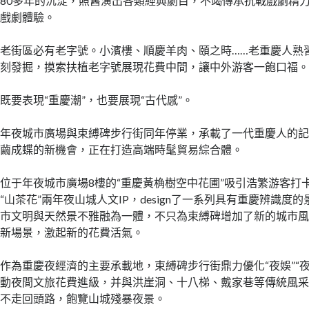
80多年的沉淀，照舊演出各類經典劇目，不竭傳承抗戰戲劇精
戲劇體驗。
老街區必有老字號。小濱樓、順慶羊肉、頤之時……老重慶人熟
刻發掘，摸索扶植老字號展現花費中間，讓中外游客一飽口福
既要表現“重慶潮”，也要展現“古代感”。
年夜城市廣場與束縛碑步行街同年停業，承載了一代重慶人的
繭成蝶的新機會，正在打造高端時髦貿易綜合體。
位于年夜城市廣場8樓的“重慶黃桷樹空中花圃”吸引浩繁游客打卡
“山茶花”兩年夜山城人文IP，design了一系列具有重慶辨識度
市文明與天然景不雅融為一體，不只為束縛碑增加了新的城市
新場景，激起新的花費活氣。
作為重慶夜經濟的主要承載地，束縛碑步行街鼎力優化“夜娛”“
動夜間文旅花費進級，并與洪崖洞、十八梯、戴家巷等傳統風
不走回頭路，飽覽山城殘暴夜景。