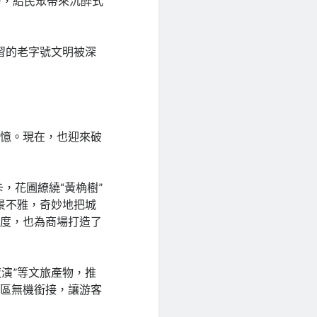
力，給民眾帶來沉醉式
習的老字號文明被深
。
記憶。現在，也迎來破
，花圃繚繞“黃桷樹”
的景不雅，奇妙地把城
風度，也為商場打造了
夜演”等文旅產物，推
采區無機銜接，讓游客