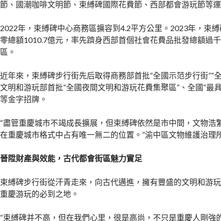
節、國潮咖啡文明節、束縛碑國際花費節、西部都會游玩節等
2022年，束縛碑中心商務區擴容到4.2平方公里。2023年，
零總額1010.7億元，率先躋身西部首個社會花費品批發總額過
區。
近年來，束縛碑步行街先后取得商務部首批“全國示范步行街”“
文明和游玩部首批“全國夜間文明和游玩花費集聚區”、全國“最
等金字招牌。
“盡管重慶城市不竭成長擴展，但束縛碑依然是市中間，文物浩
在重慶城市格式中占有唯一無二的位置。”渝中區文物維護治理
晉陞財產與效能，古代都會街區魅力實足
束縛碑步行街從汗青走來，向古代邁進，擁有豐盛的文明和游
重慶游玩的必到之地。
“束縛碑并不高，但在我們心里，很是高尚，不只是重慶人剛強