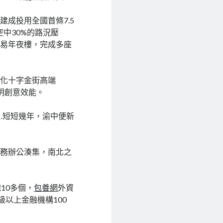
成投用全國首條7.5
空中30%的路況壓
貿易年夜樓，完成多座
強化十字金街高端
明創意效能。
…短短幾年，渝中便新
商務辦公湊集，南北之
10多個，
包養網
外資
以上金融機構100