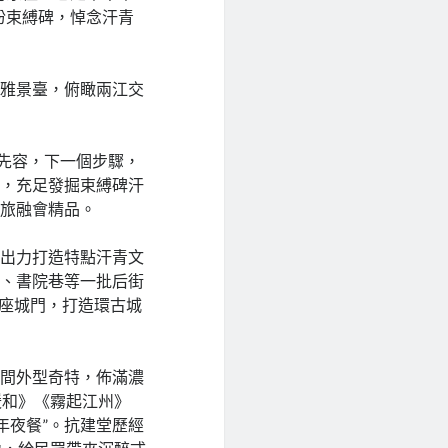
盼束縛碑，悼念汗青
不雅景臺，俯瞰兩江交
人先容，下一個步驟，
長，充足發掘束縛碑汗
商旅融會精品。
，出力打造特點汗青文
巷、書院巷等一批后街
7座城門，打造環古城
中間外型奇特，佈滿濃
暖和》《霧起江州》
年夜餐”。抗建堂歷經