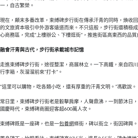
一，自古繁榮。
現在，顛末多番改革，束縛碑步行街在傳承汗青的同時，煥收
的文旅資本吸引中外游客遠道而來。不只這般，步行街還積極
心商務區，完成“上樓辦公、下樓逛街”，推進街區高東西的品質
融會汗青與古代，步行街承載城市記憶
走進束縛碑步行街，途徑整潔，商展林立。一下高鐵，來自四
行李箱，灰溜溜前來“打卡”。
“這里可以購物，吃各類小吃，還有厚重的汗青文明。”馮歡說。
常日里，束縛碑步行街老是轂擊肩摩，人聲鼎沸，一到節沐日
國慶時代，束縛碑商圈迎客超600萬人次。
束縛碑既是一座碑，也是一
包養網
條街，碑以街立，街因碑興