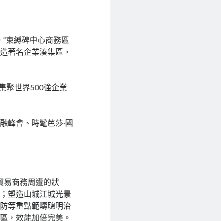
。”束縛碑中心商務區
打造著名企業湊集區，
聚世界500強企業
融峰會、時髦芭莎·國
陞貿易商務周遭的狀
通；塑造山城江城光景
安防等重點範疇聰明治
務區，效能加倍完美。