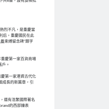
地下共8層，設有旋梯抵
就熱烈不凡，是重慶當
服利后，重慶國民在此
包養
束縛留念碑”題字
年重慶第一家百貨商場
落戶。
重慶第一家港資古代化
圈成長的新篇章，引
號，還有浩繁國際著名
brand的西部鐘表