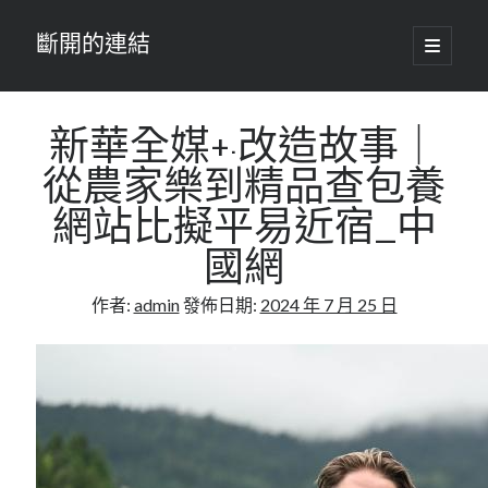
斷開的連結
開
啟
主
要
選
單
新華全媒+·改造故事｜
從農家樂到精品查包養
網站比擬平易近宿_中
國網
作者:
admin
發佈日期:
2024 年 7 月 25 日