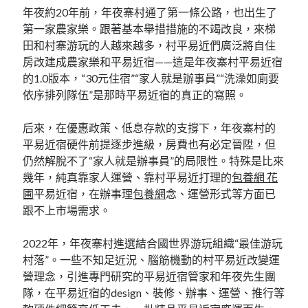
年夜約20年前，年夜寨村通了第一條公路，也出生了
第一家農家樂。跟著基本舉措措施的不竭改良，來梯
田和村寨游玩的人越來越多，村平易近們廣泛將自住
房改建成農家樂和平易近宿——這是年夜寨村平易近宿
的1.0版本，“30元住宿”“家人就是辦事員”“洗澡如廁要
依序排列隊伍”是那時平易近宿的真正的寫照。
后來，在優惠政策、低息存款的支撐下，年夜寨村的
平易近宿硬件前提逐步進級，房費也有必定晉陞，但
仍然解脫不了“家人就是辦事員”的局限性。特殊是比來
幾年，純真靠家人運營、靠村平易近打理的
包養網 花
圃
平易近宿，在辦事理
包養網
念、運營形式等方面已
跟不上市場需求。
2022年，年夜寨村進選結合國世界游玩組織“最佳游玩
村落”。一些不知足近況、腦筋機動的村平易近改變運
營理念，引進專門研究的平易近宿管家和年夜先生團
隊，在平易近宿的design、裝修、辦事、運營、推行等