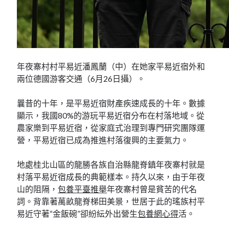
年夜寨村村平易近潘鳳蘭（中）在她家平易近宿外和
兩位德國游客交通（6月26日攝）。
曩昔的十年，是平易近宿財產疾速成長的十年。數據
顯示，我國80%的游玩平易近宿分布在村落地域。從
農家樂到平易近宿，從家庭式治理到專門研究團隊運
營，平易近宿已成為推進村落復興的主要氣力。
地處桂北山區的龍勝各族自治縣龍脊鎮年夜寨村就是
村落平易近宿成長的典範樣本。持久以來，由于年夜
山的阻隔，
包養平臺推舉
年夜寨村曾是貧苦的代名
詞。背靠著萬畝龍脊梯田美景，世居于此的瑤族村平
易近守著“金飯碗”卻紛紜外出營生
包養網心得
活。