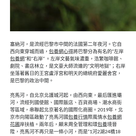
塞納河，是流經巴黎市中間的法國第二年夜河。它自
西向東穿城而過，
包養網心得
將巴黎分為有名的“左岸
包養網
”和“右岸” 。左岸文藝氣味濃重，浩繁咖啡館、
劇院、書店林立，是文豪大師流連的“文明地獄”；右岸
坐落著舊日的王宮盧浮宮和明天的總統府愛麗舍宮，
是巴黎的政治中間。
亮馬河，自北京北護城河起，由西向東，最后匯進壩
河，流經列國使館、國際飯店、百貨商場、潮水商街
等區域，串聯起北京著名的國際化商圈。2019年，北
京市向陽區啟動了亮馬河國
包養行情
際風情水
包養網
花圃
岸扶植。兩年后，顛末周全管理和環
包養
境晉
陞，亮馬河不再只是一條小河，而是“1河2湖24橋18