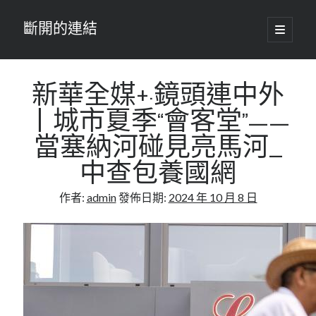
斷開的連結
開
啟
主
要
選
單
新華全媒+·鏡頭連中外
丨城市夏季“會客堂”——
當塞納河碰見亮馬河_
中查包養國網
作者:
admin
發佈日期:
2024 年 10 月 8 日