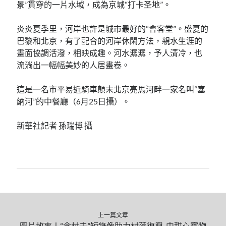
景”貫穿的一片水域，成為京城“打卡圣地”。
炎炎夏季里，河岸也許是城市最好的“會客堂”。盛夏的
巴黎和北京，有了配合的河岸休閑方法，親水生涯的
畫面協調活潑，相映成趣。河水潺潺，予人清冷，也
流淌出一幅幅美妙的人居畫卷。
這是一名市平易近騎車顛末北京亮馬河畔一家名叫“塞
納河”的中餐廳（6月25日攝）。
新華社記者 孫瑞博 攝
上一篇文章
圖片故事丨“念村夫”短錄像助力村落復興_中甜心寶物