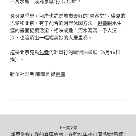
一片水域，成為京城“打卡圣地”。
炎炎夏季里，河岸也許是城市最好的“會客堂”。盛夏的
巴黎和北京，有了配合的河岸休閑方法，
包養
親水生
涯的畫面協調活潑，相映成趣。河水潺潺，予人清
冷，也流淌出一幅幅美妙的人居畫卷。
這是北京亮馬
包養
河畔舉行的歐洲油畫展（6月16日
攝）。
新華社記者 陳鐘昊 攝
包養
上一篇文章
新華全媒+·我的春運故事｜在黔桂年夜山間“貼地飛翔”