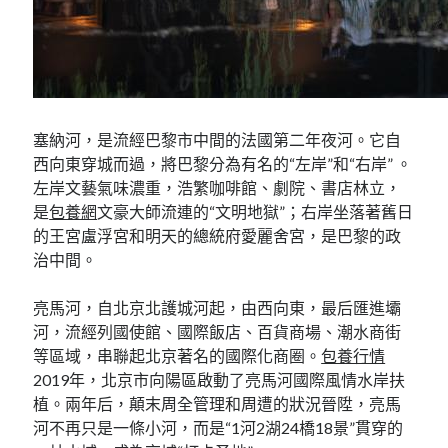
塞納河，是流經巴黎市中間的法國第二年夜河。它自
西向東穿城而過，將巴黎分為有名的“左岸”和“右岸” 。
左岸文藝氣味濃重，浩繁咖啡館、劇院、書店林立，
是
包養網
文豪大師流連的“文明地獄”；右岸坐落著舊日
的王宮盧浮宮和明天的總統府愛麗舍宮，是巴黎的政
治中間。
亮馬河，自北京北護城河起，由西向東，最后匯進壩
河，流經列國使館、國際飯店、百貨商場、潮水商街
等區域，串聯起北京著名的國際化商圈。
包養行情
2019年，北京市向陽區啟動了亮馬河國際風情水岸扶
植。兩年后，顛末周全管理和周遭的狀況晉陞，亮馬
河不再只是一條小河，而是“1河2湖24橋18景”貫穿的