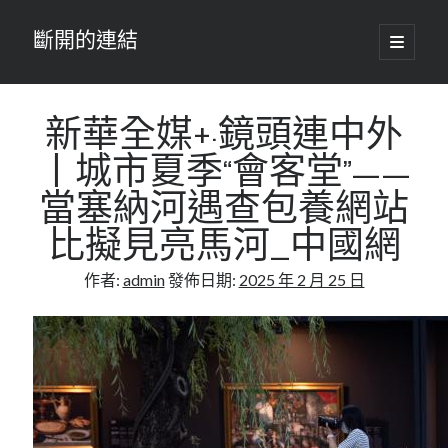
斷開的連結
開
啟
主
要
選
單
新華全媒+·鏡頭連中外
丨城市夏季“會客堂”——
當塞納河遇查包養網站
比擬見亮馬河_中國網
作者:
admin
發佈日期:
2025 年 2 月 25 日