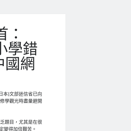
首：
中小學錯
中國網
n(日本)文部迷信省已向
劃修學觀光時盡量避開
缺乏題目，尤其是在很
設定變得加倍艱苦。