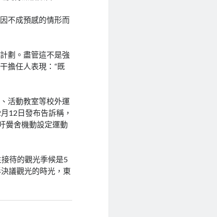
減因不成預感的情形而
端計劃。盡管這不是強
干擔任人表現：“既
賞、活動教室等校外運
月12日發布告訴稱，
呼吁黌舍機動設定運動
中生接待的觀光季候是5
形決議觀光的時光，東