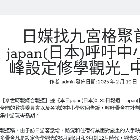
日媒找九宮格聚
japan(日本)呼吁
峰設定修學觀光_
作者:
admin
發佈日期:
2025 年 2 月 10 日
【舉世時報綜合報道】據《本日japan(日本)》30日報道，japa
全國的教導委員會以及各地的中小學收回告訴，呼吁黌舍在計
集中游玩岑嶺期。
報道稱，由于訪日游客激增，路況和住宿行業面對嚴重的人手
多黌舍凡是設定修學觀光的5月到6月和9月到12月時代，觀光