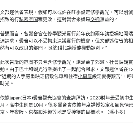
文部迷信省表現，假如可以或許在旺季設定修學觀光，可以削
招致的行
私密空間
程更改，這對黌舍來說是
交通
無益的。
普通而言，各黌舍會在修學觀光實行前年夜約兩年
講授場地
開
迫請求，黌舍可以不受拘束決議實行的機會，但文部迷信省的相
然有可以改良的部門，盼望
1對1講授
能機動調劑。”
此次告訴的范圍不只包含修學觀光，還涵蓋了郊遊、社會課觀
動。由于巴士和觀光行業提出了一起配合懇求，文部迷信省在12
“近期的人手嚴重缺乏招致包車和住宿
小樹屋
設定變得艱苦”，
時光。
依據japan(日本)黌舍觀光協會的查詢拜訪，2023財年最受初
月，高中生則是10月。很多黌舍會依據年度講授設定和氣象情
京、年夜阪、京都和沖繩等地是受接待的目標地。（潘小多）