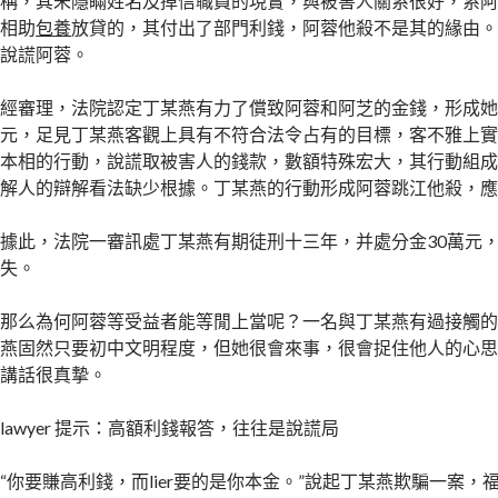
稱，其未隱瞞姓名及掉信職員的現實，與被害人關系很好，系
相助
包養
放貸的，其付出了部門利錢，阿蓉他殺不是其的緣由。
說謊阿蓉。
經審理，法院認定丁某燕有力了償致阿蓉和阿芝的金錢，形成她們喪
元，足見丁某燕客觀上具有不符合法令占有的目標，客不雅上
本相的行動，說謊取被害人的錢款，數額特殊宏大，其行動組
解人的辯解看法缺少根據。丁某燕的行動形成阿蓉跳江他殺，
據此，法院一審訊處丁某燕有期徒刑十三年，并處分金30萬元
失。
那么為何阿蓉等受益者能等閒上當呢？一名與丁某燕有過接觸
燕固然只要初中文明程度，但她很會來事，很會捉住他人的心
講話很真摯。
lawyer 提示：高額利錢報答，往往是說謊局
“你要賺高利錢，而lier要的是你本金。”說起丁某燕欺騙一案