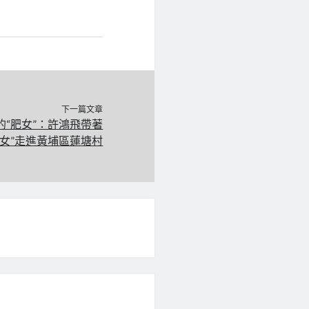
下一篇文章
“肥女”：許鴻飛帶著
肥女”走進黃埔區蓮塘村