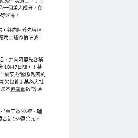
夫離婚。現實上，丁某
造一個差人成分，在
袍笏登場。
微信，并向阿蓉先容稱
應用上述微信賬號，
伴侶，并向阿蓉先容稱
1年10月7日間，丁某
”“蔡某杰”關系親密的
榮’欠
包養
丁某燕大批
穩賺不
包養網
虧”等過
、“蔡某杰”送禮、輔
蓉合計159萬余元。