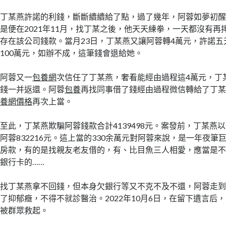
丁某燕許諾的利錢，斷斷續續給了點，過了幾年，阿蓉如夢初
是便在2021年11月，找丁某之後，他天天練拳，一天都沒有再
存在該公司錢款。當月23日，丁某燕又讓阿蓉轉4萬元，許諾
100萬元，如辦不成，這筆錢會退給她。
阿蓉又一
包養網
次信任了丁某燕，奢看能經由過程這4萬元，丁
錢一并返還。阿蓉
包養
再找同事借了錢經由過程微信轉給了丁
養網價格
再次上當。
至此，丁某燕欺騙阿蓉錢款合計4139498元。案發前，丁某燕
阿蓉832216元。這上當的330余萬元對阿蓉來說，是一年夜
房款，有的是找親友老友借的，有、比目魚三人相愛，應當是
銀行卡的……
找丁某燕拿不回錢，但本身欠銀行等又不克不及不還，阿蓉走
了抑郁癥，不得不就診醫治。2022年10月6日，在留下遺言后
被群眾救起。