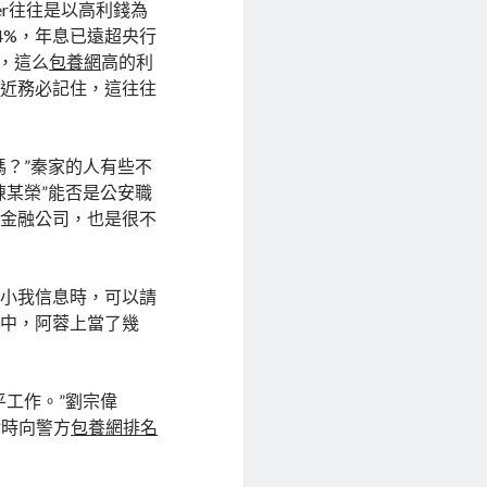
lier往往是以高利錢為
4%，年息已遠超央行
元，這么
包養網
高的利
易近務必記住，這往往
嗎？”秦家的人有些不
陳某榮”能否是公安職
的金融公司，也是很不
給小我信息時，可以請
件中，阿蓉上當了幾
工作。”劉宗偉
實時向警方
包養網排名