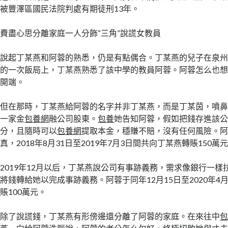
被豐澤區國民法院判處有期徒刑13年。
費盡心思分離家庭一人分飾“三角”說謊女教員
說起丁某燕和阿蓉的熟悉，仍是有點偶合。丁某燕的兒子在泉州某
的一次飯局上，丁某燕熟悉了該中學的教員阿蓉。阿蓉怎么也
開端。
但在那時，丁某燕給阿蓉的名字并非丁某燕，而是丁某茵，噴
一家金
包養網
融公司股東。
包養
她告知阿蓉，假如把錢存進該公
分，且隨時可以
包養網
提取本金，穩賺不賠，沒有任何風險。
真，2018年8月31日至2019年7月3日間共向丁某燕轉賬150萬
2019年12月以后，丁某燕說公司有事跡義務，需求像銀行一樣
將錢轉給她以完成事跡義務。阿蓉于同年12月15日至2020年4
賬100萬元。
除了說謊錢，丁某燕有形傍邊還分離了阿蓉的家庭。在來往中