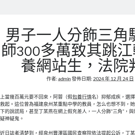
男子一人分飾三角
師300多萬致其跳
養網站生，法院
作者:
admin
發佈日期:
2024 年 12 月 24 日
上當幾百萬元要不回來，阿蓉（假
包養行情
名）抑郁成疾，選
救起。這位曾為福建泉州某重點中學的教員，怎么也想不到，
下的說謊局，甚至丁某燕在網上假充差人，一人分飾“三角”，
疑神疑鬼。
近日誌者清楚到，經泉州豐澤區國民查察院依法提起公訴，丁