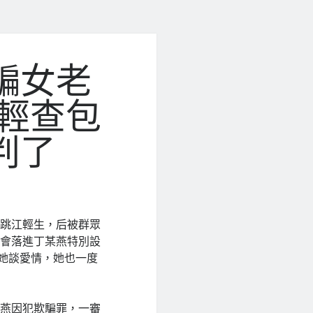
騙女老
江輕查包
判了
擇跳江輕生，后被群眾
她會落進丁某燕特別設
與她談愛情，她也一度
某燕因犯欺騙罪，一審