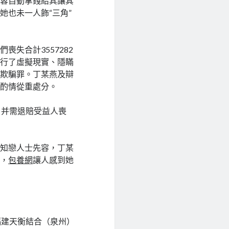
阿蓉自動拿錢給其讓其
她也未一人飾“三角”
失合計3557282
實行了虛擬現實、隱瞞
成欺騙罪。丁某燕及辯
應酌情從重處分。
，并需退賠受益人喪
的知戀人士先容，丁某
思，
包養網
讓人感到她
，福建天衡結合（泉州）