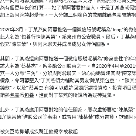
燕一向給阿蓉洗腦說，阿蓉的老公怎么欠好，終極招致她與丈
燕有個更年夜的打算——她了解阿蓉愛好差人，于是丁某燕就假
網上跟阿蓉談起愛情，一人分飾三個腳色的欺騙戲碼
包養
開端
2020年3月，丁某燕向阿蓉推送一個微信賬號昵稱為“long”的
此人名為“
包養行情
陳某榮”，系泉州市公安職員。爾后，丁某燕
假充“陳某榮”，與阿蓉聊天并成長成男女伴侶關系。
其間，丁某燕還向阿蓉推送一個微信賬號昵稱為“修身養性”的
該人名為“蔡某杰”，系金融公司股東之一。自2020年4月至202
燕一人分飾“三角”，分辨與阿蓉聊天，決心向她營建其與“陳某榮
假象，令阿蓉墮入“丁某燕傾力輔助其男友‘陳某榮
包養
’”，“‘陳某
錢款”，以及“‘蔡某杰’有錢可以或許回還所謂投資款、投資項目
錯熟
包養
悉
包養
，進而對丁某燕的所說所為疑神疑鬼。
此外，丁某燕應用阿蓉對她的信任關系，屢次虛擬要給“陳某榮”
助“陳某榮”進股公司等事由，或冒用“陳某榮”成分告貸，欺騙阿
被欠巨款抑郁成疾跳江他殺幸被救起