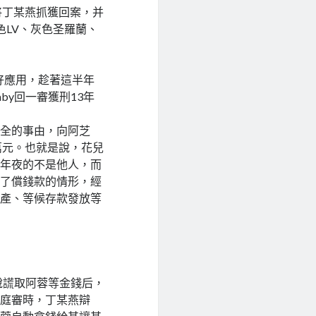
方將丁某燕抓獲回案，并
色LV、灰色圣羅蘭、
好應用，趁著這半年
y回一審獲刑13年
保全的事由，向阿芝
5萬元。也就是說，花兒
最年夜的不是他人，而
力了償錢款的情形，經
房產、等候存款發放等
說謊取阿蓉等金錢后，
。庭審時，丁某燕辯