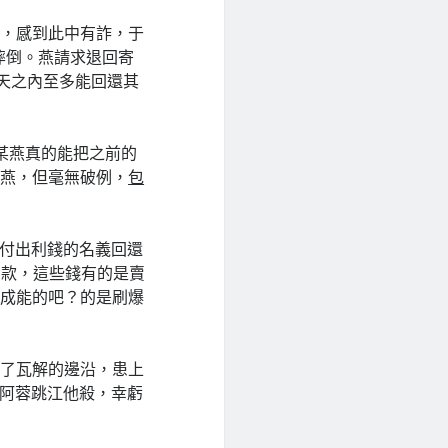
醒，感到此中有詐，于
摔倒。燕請求退回寄
五天之內至多能回還其
某燕真的能把之前的
某燕，但毫無破例，
包
以付出利錢的名義回還
筆巨款，這些錢有的是賣
不成能的吧？的是刷爆
到了瓦解的邊沿，患上
，阿蓉跳江他殺，幸虧