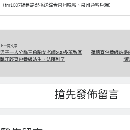
（fm1007福建路況播送綜合泉州晚報、泉州通客戶端）
上一篇文章
男子一人分飾三角騙女老師300多萬致其
荷塘查包養網站邊的
跳江輕查包養網站生，法院判了
“
搶先發佈留言