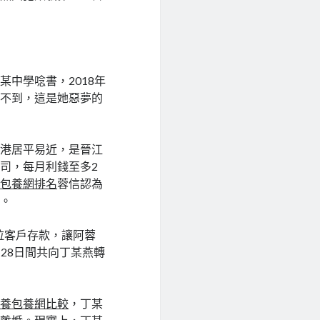
中學唸書，2018年
想不到，這是她惡夢的
鼻港居平易近，是晉江
司，每月利錢至多2
阿
包養網排名
蓉信認為
元。
拉客戶存款，讓阿蓉
月28日間共向丁某燕轉
包養
包養網比較
，丁某