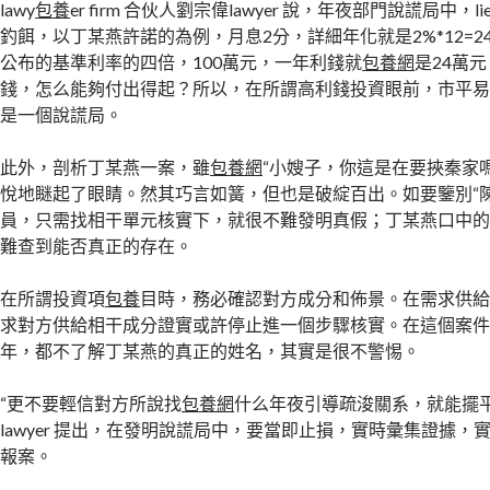
lawy
包養
er firm 合伙人劉宗偉lawyer 說，年夜部門說謊局中，
釣餌，以丁某燕許諾的為例，月息2分，詳細年化就是2%*12=2
公布的基準利率的四倍，100萬元，一年利錢就
包養網
是24萬
錢，怎么能夠付出得起？所以，在所謂高利錢投資眼前，市平
是一個說謊局。
此外，剖析丁某燕一案，雖
包養網
“小嫂子，你這是在要挾秦家
悅地瞇起了眼睛。然其巧言如簧，但也是破綻百出。如要鑒別“
員，只需找相干單元核實下，就很不難發明真假；丁某燕口中
難查到能否真正的存在。
在所謂投資項
包養
目時，務必確認對方成分和佈景。在需求供
求對方供給相干成分證實或許停止進一個步驟核實。在這個案
年，都不了解丁某燕的真正的姓名，其實是很不警惕。
“更不要輕信對方所說找
包養網
什么年夜引導疏浚關系，就能擺平
lawyer 提出，在發明說謊局中，要當即止損，實時彙集證據，
報案。