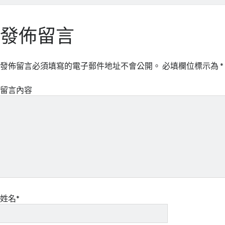
發佈留言
發佈留言必須填寫的電子郵件地址不會公開。
必填欄位標示為
*
留言內容
姓名*