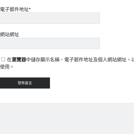
電子郵件地址*
網站網址
在
瀏覽器
中儲存顯示名稱、電子郵件地址及個人網站網址，
使用。