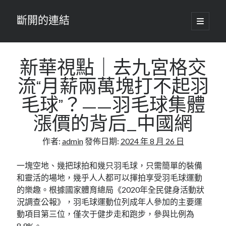
斷開的連結
開
啟
主
要
選
單
新華視點｜去九宮格交
流“月薪兩萬塊打不起羽
毛球”？——羽毛球集體
漲價的背后_中國網
作者:
admin
發佈日期:
2024 年 8 月 26 日
一塊空地、幾把球拍和幾只羽毛球，只需簡單的裝備
和靈活的場地，幾乎人人都可以揮拍享受羽毛球運動
的樂趣。根據國家體育總局《2020年全民健身活動狀
況調查公報》，羽毛球運動位列成年人參加的主要運
動項目第三位，僅次于健步走和跑步，參與比例為
8.9%。