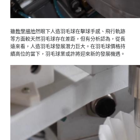
雖
教學場地
然眼下人造羽毛球在擊球手感、飛行軌跡
等方面較天然羽毛球存在差距，但有分析認為，從長
遠來看，人造羽毛球發展潛力巨大。在羽毛球價格持
續高位的當下，羽毛球業或許將迎來新的發展機遇。