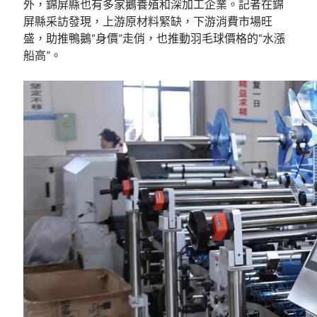
外，錦屏縣也有多家鵝養殖和深加工企業。記者在錦
屏縣采訪發現，上游原材料緊缺，下游消費市場旺
盛，助推鴨鵝“身價”走俏，也推動羽毛球價格的“水漲
船高”。