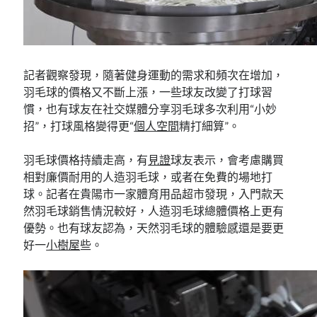
記者觀察發現，隨著健身運動的需求和頻次在增加，
羽毛球的價格又不斷上漲，一些球友改變了打球習
慣，也有球友在社交媒體分享羽毛球多次利用“小妙
招”，打球風格變得更“
個人空間
精打細算”。
羽毛球價格持續走高，有
見證
球友表示，會考慮購買
相對廉價耐用的人造羽毛球，或者在免費的場地打
球。記者在貴陽市一家體育用品超市發現，入門款天
然羽毛球銷售情況較好，人造羽毛球總體價格上更有
優勢。也有球友認為，天然羽毛球的體驗感還是要更
好一
小樹屋
些。