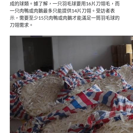
成的球類。據了解，一只羽毛球要用16片刀翎毛，而
一只肉鴨或肉鵝最多只能提供14片刀翎。受訪者表
示，需要至少15只肉鴨或肉鵝才能滿足一筒羽毛球的
刀翎需求。