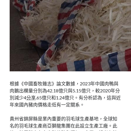
根據《中國畜牧雜志》論文數據，2023年中國肉鴨與
肉鵝出欄量分別為42.18億只與5.15億只，較2020年分
別減少4
分享
.65億只和1.24億只。有分析認為，這與近
年來國內豬肉價格走低有一定關系。
貴州省錦屏縣是業內重要的羽毛球生產基地，全球知
名的羽毛球生產商亞獅龍集團在此設立生產工廠。此