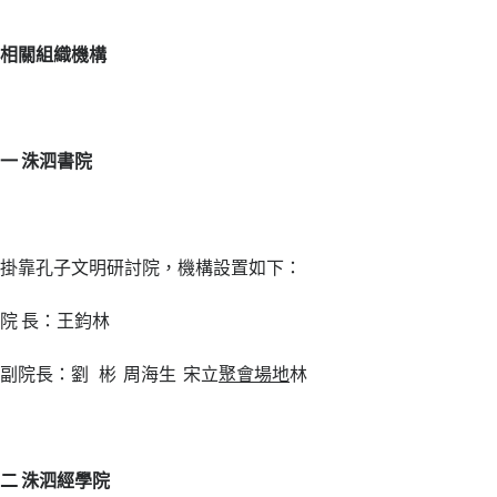
相關組織機構
一
洙泗書院
掛靠孔子文明研討院，機構設置如下：
院 長：王鈞林
副院長：劉 彬 周海生 宋立
聚會場地
林
二
洙泗經學院