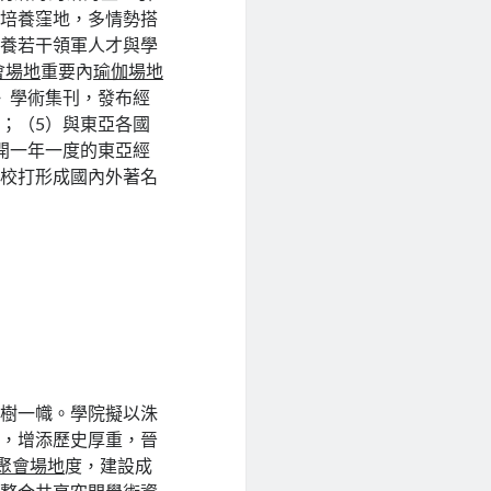
才培養窪地，多情勢搭
培養若干領軍人才與學
會場地
重要內
瑜伽場地
》學術集刊，發布經
；（5）與東亞各國
開一年一度的東亞經
我校打形成國內外著名
獨樹一幟。學院擬以洙
脈，增添歷史厚重，晉
聚會場地
度，建設成