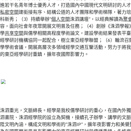
進若干名青年博士優秀人才，打造國內中國現代文明研討的人
私密空間
建銜接有序、結構公道的人才團隊和學術梯隊，著力
科新秀；（3）持續舉辦“
個人空間
洙泗講壇”，以經典解讀為
聚
容，面向社會年夜眾開展文明普及任務；（4）創辦《洙泗學報
學
共享空間
與儒學相關高程度學術論文，建設學術結果發表平臺
經學研討機構協同一起配合，樹立東亞經學聯盟；（6）輪流召
學學術會議，開展高層次多領域經學交通互鑒活動，努力于將
的東亞經學研討重鎮，擴年夜國際影響力。
洙泗重光，文脈綿長。經學是我校儒學研討的重心，在國內外
泗書院、洙泗經學院的設立為契機，接續孔子辦學、講學的文
陞文明內涵，構成文明和學術的“洙泗IP”，擴年夜影響力和美譽