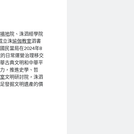
蹈場地
院、洙泗經學院
佈成立洙
瑜伽教室
泗書
民當局在2024年8
院的日常運營治理移交
中華古典文明和中華平
響力，推進史學、哲
教室
文明研討院，洙泗
充足發掘文明遺產的價