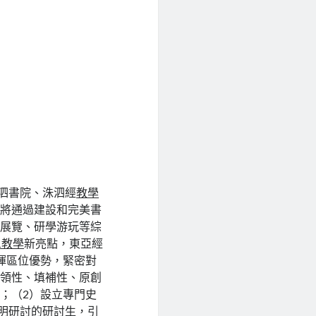
洙泗書院、洙泗經
教學
院將通過建設和完美書
室
展覽、研學游玩等綜
1教學
新亮點，東亞經
揮區位優勢，緊密對
引領性、填補性、原創
；（2）設立專門史
文明研討的研討生，引