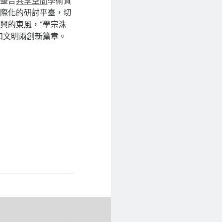
度整合
共享空間
學術資
國際化的研討平臺，切
興的東風，“學宗洙
和文明兩創新篇章。