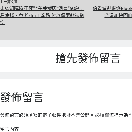
上一篇文章
患認知障礙年夜爺在美發店“消費”60萬：
跨省游迎來恢klo
看病錢、養老klook 客路 付款優惠錢被掏
游玩加快回血
空
搶先發佈留言
發佈留言
發佈留言必須填寫的電子郵件地址不會公開。
必填欄位標示為
*
留言內容