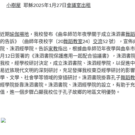
小樹屋
耶穌2025年1月27日
會議室出租
近期
瑜伽場地
，我校發布《曲阜師范年夜學關于成立洙泗書
舞
的告訴》（曲師年夜校字〔20
舞蹈教室
24〕
交流
52 號），宣
院、洙泗經學院。告訴
家教
指出，根據曲阜師范年夜學與曲阜市國
月12日簽署的《洙泗書院保護應用一起配合協議書》，洙泗書
我校，經學校研討決定，成立洙泗書院、洙泗經學院，以促進
易近族現代文明的深刻研討，充足發揮我校東亞經學研討的影
學、文學、社會學等領域的穿插研討。洙泗書院掛靠孔子
舞蹈
經學院掛靠洙泗書院。洙泗書院、洙泗經學院的設立，有助于
值，進一個步驟凸顯我校位于孔子故鄉的地區文明優勢。