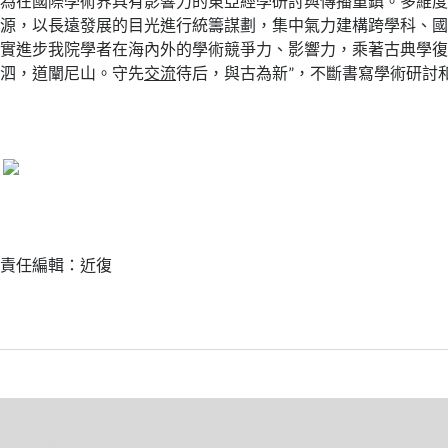
為在國際學術界具有影響力的東亞經學研討與傳播重鎮。多維
源，以長遠發展的目光進行統籌謀劃，集中氣力建構跨學科、
實進步我院學者在海內外的學術競爭力、影響力，乘著古典學復
泗，道闡尼山。守先
交流
待后，與古為新”，不斷書寫學術研討
責任編輯：近復