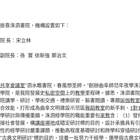
掛靠洙泗書院，機構設置如下：
院 長：宋立林
副院長：孫 寶 徐新強 鄭治文
共享會議室
“泗水瞻書院，春風想圣師。”創辦曲阜師范年夜學
學院，是我院發展史
私密空間
上的
教學
里程碑。據悉，洙泗書
院講學、研討、學術交通、禮樂研習、躲書閱讀、專題
瑜伽教
合效能，打形成為曲阜文明建設示范區
舞蹈教室
的新手刺、
1對
學研討與傳播重鎮。洙泗經學院的職能重要包
家教
含：（1）發
接社會發展，構
講座場地
成穩定研討標的目的，設計承擔具有
性的經學研討嚴重課題，推動高程度基礎研討和跨學科穿插研討
“古典文明研討”標的目的，培養一批努力于經學、儒學與古典