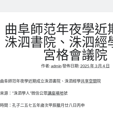
曲阜師范年夜學近
洙泗書院、洙泗經
宮格會議院
作者:
admin
發佈日期:
2025 年 3 月 4 日
曲阜師范年夜學近期成立洙泗書院、洙泗經學
共享空間
院
來源：“洙泗學人”微信公眾
講座場地
號
時間：孔子二五七五年歲次甲辰臘月廿八日丙申