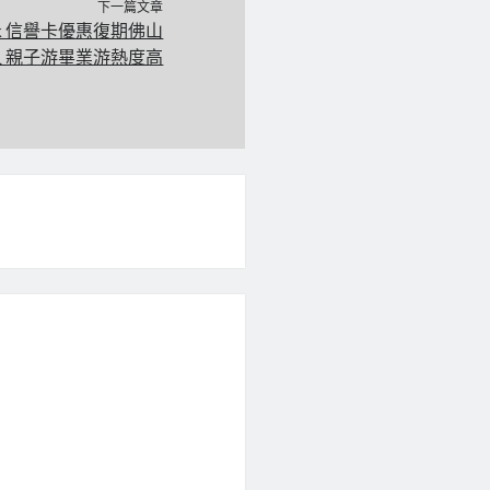
下一篇文章
ok 信譽卡優惠復期佛山
 親子游畢業游熱度高