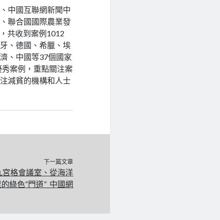
心、中國互聯網新聞中
署、聯合國國際農業發
，共收到案例1012
班牙、德國、希臘、埃
濟、中國等37個國家
優秀案例，重點關注案
關注減貧的機構和人士
下一篇文章
九宮格會議室、從海洋
的綠色“門道”_中國網