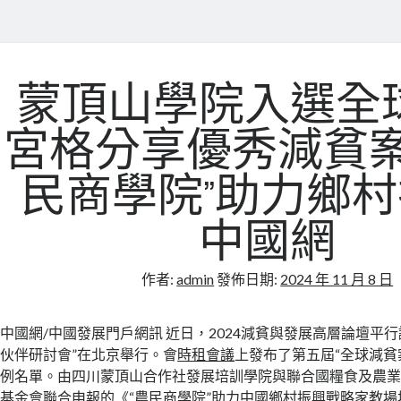
蒙頂山學院入選全
宮格分享優秀減貧案
民商學院”助力鄉村
中國網
作者:
admin
發佈日期:
2024 年 11 月 8 日
中國網/中國發展門戶網訊 近日，2024減貧與發展高層論壇平行論
伙伴研討會”在北京舉行。會
時租會議
上發布了第五屆“全球減貧
例名單。由四川蒙頂山合作社發展培訓學院與聯合國糧食及農
基金會聯合申報的《“農民商學院”助力中國鄉村振興戰略
家教場