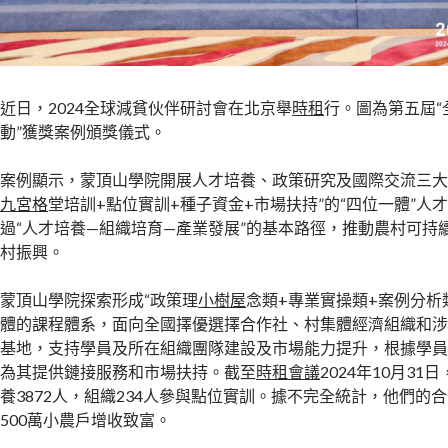
近日，2024全球減貧伙伴研討會在北京舉
時租
行。圖為第五屆“
動”獲獎案例頒獎儀式。
案例顯示，蒙頂山學院開展人才培養、政策研究及國際交流三大
九宮格
堂培訓+點位實訓+種子資金+市場扶持”的“四位一體”人
過“人才培養—組織培育—產業發展”的基本路徑，推動農村可持
村振興。
蒙頂山學院探索形成“政策理
小樹屋
念類+專業實操類+案例分析
體的課程體系，面向全國擇優選擇合作社、村集體經濟組織和
基地，支持學員及所在組織團隊建設及市場能力提升，根據學
為其提供鏈接服務和市場扶持。截至
時租會議
2024年10月3
養3872人，組織234人參與點位實訓。據不完全統計，他們的
500萬小農戶增收致富。