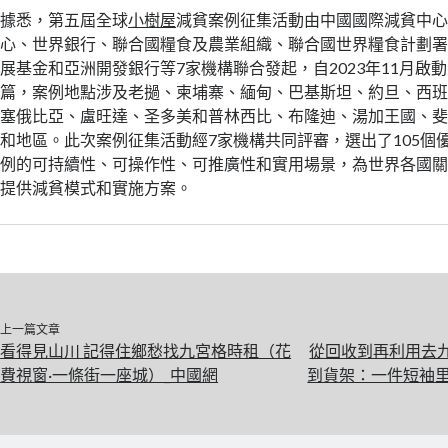
據悉，第五屆全球
小樹屋
減貧案例征集活動由中國國際減貧中
心、世界銀行、聯合國糧食及農業組織、聯合國世界糧食計劃
展基金和亞洲開發銀行等7家機構聯合發起，自2023年11月啟動
篇，案例地點涉及老撾、柬埔寨、緬甸、巴基斯坦、約旦、西
塞俄比亞、盧旺達、圣多美和普林西比、布隆迪、湯加王國、斐
和地區。此次案例征集活動經7家機構共同評審，選出了105個
例的可持續性、可操作性、可推廣性和實用場景，為世界各國
提供減貧模式和實施方案。
上一篇文章
看得見山川 記得住鄉愁找九宮格時租（花
從回收到再利用去
費視窗·一條街一座城）_中國網
到貨架：一件短袖里