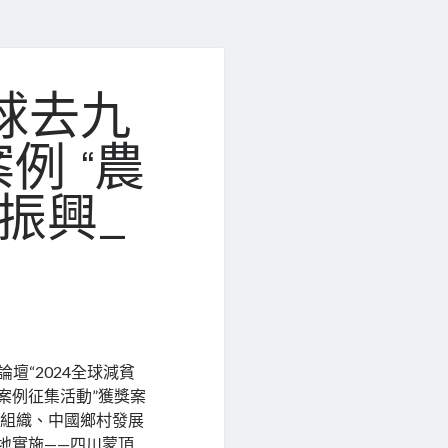
球去九
例 “農
振興_
壇“2024全球減貧
案例征集活動”獲獎案
業組織、中國鄉村發展
地
實施——四川蒙頂